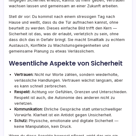
hingegen Sicherheit erlebst, kannst du mehr geben, Vertrauen
wachsen lassen und gemeinsam an einer Zukunft arbeiten.
Stell dir vor: Du kommst nach einem stressigen Tag nach
Hause und weißt, dass du die Tür aufmachen kannst, ohne
beurteilt zu werden. Dieses einfache Bild trifft den Kern —
Sicherheit ist das, was dir erlaubt, verletzlich zu sein, ohne
dass dich das in Gefahr bringt. Sie macht Smalltalk zu echtem
Austausch, Konflikte zu Wachstumsgelegenheiten und
gemeinsame Planung zu etwas Verlässlichem.
Wesentliche Aspekte von Sicherheit
Vertrauen:
Nicht nur Worte zählen, sondern wiederholte,
verlässliche Handlungen. Vertrauen wächst langsam, aber
es kann schnell zerbrechen.
Respekt:
Achtung vor Gefühlen, Grenzen und Unterschieden.
Respekt ist auch, die Autonomie des anderen nicht zu
verletzen.
Kommunikation:
Ehrliche Gespräche statt unterschwelliger
Vorwürfe. Klarheit ist ein Antidot gegen Unsicherheit.
Schutz:
Physische, emotionale und digitale Sicherheit —
keine Manipulation, kein Druck.
Wenn du diese Aspekte bewusst pflegst, wirkt das wie ein