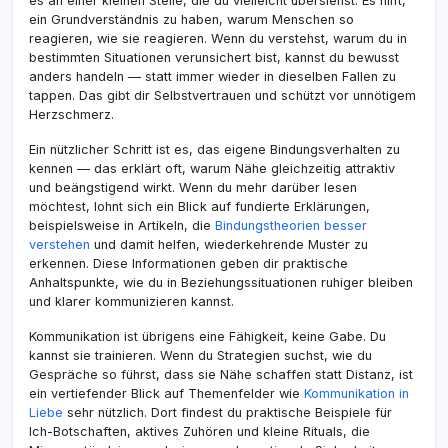
es an einer kleinen Stelle, die du vielleicht übersiehst. Es hilft,
ein Grundverständnis zu haben, warum Menschen so
reagieren, wie sie reagieren. Wenn du verstehst, warum du in
bestimmten Situationen verunsichert bist, kannst du bewusst
anders handeln — statt immer wieder in dieselben Fallen zu
tappen. Das gibt dir Selbstvertrauen und schützt vor unnötigem
Herzschmerz.
Ein nützlicher Schritt ist es, das eigene Bindungsverhalten zu
kennen — das erklärt oft, warum Nähe gleichzeitig attraktiv
und beängstigend wirkt. Wenn du mehr darüber lesen
möchtest, lohnt sich ein Blick auf fundierte Erklärungen,
beispielsweise in Artikeln, die
Bindungstheorien besser
verstehen
und damit helfen, wiederkehrende Muster zu
erkennen. Diese Informationen geben dir praktische
Anhaltspunkte, wie du in Beziehungssituationen ruhiger bleiben
und klarer kommunizieren kannst.
Kommunikation ist übrigens eine Fähigkeit, keine Gabe. Du
kannst sie trainieren. Wenn du Strategien suchst, wie du
Gespräche so führst, dass sie Nähe schaffen statt Distanz, ist
ein vertiefender Blick auf Themenfelder wie
Kommunikation in
Liebe
sehr nützlich. Dort findest du praktische Beispiele für
Ich-Botschaften, aktives Zuhören und kleine Rituals, die