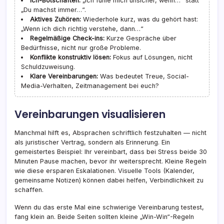
Ich-Botschaften:
„Ich fühle mich unsicher, wenn…“ statt
„Du machst immer…“.
Aktives Zuhören:
Wiederhole kurz, was du gehört hast:
„Wenn ich dich richtig verstehe, dann…“
Regelmäßige Check-ins:
Kurze Gespräche über
Bedürfnisse, nicht nur große Probleme.
Konflikte konstruktiv lösen:
Fokus auf Lösungen, nicht
Schuldzuweisung.
Klare Vereinbarungen:
Was bedeutet Treue, Social-
Media-Verhalten, Zeitmanagement bei euch?
Vereinbarungen visualisieren
Manchmal hilft es, Absprachen schriftlich festzuhalten — nicht
als juristischer Vertrag, sondern als Erinnerung. Ein
gemeistertes Beispiel: Ihr vereinbart, dass bei Stress beide 30
Minuten Pause machen, bevor ihr weitersprecht. Kleine Regeln
wie diese ersparen Eskalationen. Visuelle Tools (Kalender,
gemeinsame Notizen) können dabei helfen, Verbindlichkeit zu
schaffen.
Wenn du das erste Mal eine schwierige Vereinbarung testest,
fang klein an. Beide Seiten sollten kleine „Win-Win“-Regeln