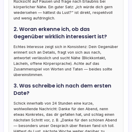
Rücksicht auf Pausen und frage nach Erlaubnis bei
körperlicher Nähe. Ein guter Satz: „Ich würde dich gern
wiedersehen — hättest du Lust?“ ist direkt, respektvoll
und wenig aufdringlich.
2. Woran erkenne ich, ob das
Gegenüber wirklich interessiert ist?
Echtes Interesse zeigt sich in Konsistenz: Dein Gegenüber
erinnert sich an Details, fragt von sich aus nach,
antwortet verlässlich und sucht Nähe (Blickkontakt,
Lächeln, offene Körpersprache). Achte auf das
Zusammenspiel von Worten und Taten — beides sollte
übereinstimmen.
3. Was schreibe ich nach dem ersten
Date?
Schick innerhalb von 24 Stunden eine kurze,
wohlwollende Nachricht: Danke für den Abend, nenn
etwas Konkretes, das dir gefallen hat, und schlag einen
nächsten Schritt vor, z. B. „Danke für den schönen Abend
— besonders unser Gespräch über Reisen fand ich toll.
Hättest du Lust, nächste Woche weiter darüber zu