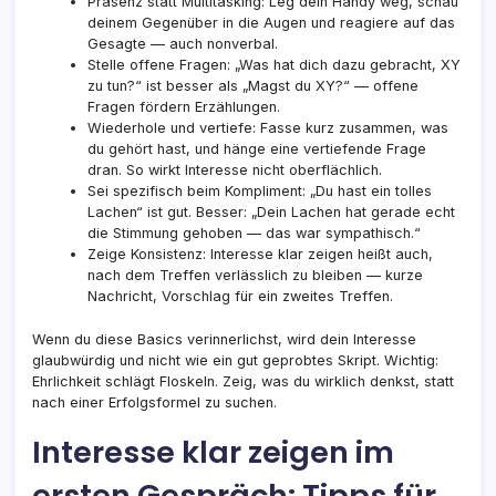
Präsenz statt Multitasking: Leg dein Handy weg, schau
deinem Gegenüber in die Augen und reagiere auf das
Gesagte — auch nonverbal.
Stelle offene Fragen: „Was hat dich dazu gebracht, XY
zu tun?“ ist besser als „Magst du XY?“ — offene
Fragen fördern Erzählungen.
Wiederhole und vertiefe: Fasse kurz zusammen, was
du gehört hast, und hänge eine vertiefende Frage
dran. So wirkt Interesse nicht oberflächlich.
Sei spezifisch beim Kompliment: „Du hast ein tolles
Lachen“ ist gut. Besser: „Dein Lachen hat gerade echt
die Stimmung gehoben — das war sympathisch.“
Zeige Konsistenz: Interesse klar zeigen heißt auch,
nach dem Treffen verlässlich zu bleiben — kurze
Nachricht, Vorschlag für ein zweites Treffen.
Wenn du diese Basics verinnerlichst, wird dein Interesse
glaubwürdig und nicht wie ein gut geprobtes Skript. Wichtig:
Ehrlichkeit schlägt Floskeln. Zeig, was du wirklich denkst, statt
nach einer Erfolgsformel zu suchen.
Interesse klar zeigen im
ersten Gespräch: Tipps für