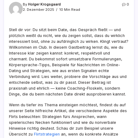
By
Holger Krogsgaard
0
2. Dezember 2025
10 Min Read
Stell dir vor: Du sitzt beim Date, das Gespräch fließt — und
plötzlich weißt du nicht, wie du zeigen sollst, dass du wirklich
interessiert bist, ohne zu aufdringlich zu wirken. Klingt vertraut?
Willkommen im Club. In diesem Gastbeitrag lernst du, wie du
Interesse klar zeigen kannst: konkret, respektvoll und
charmant. Du bekommst sofort umsetzbare Formulierungen,
Körpersprache-Tipps, Beispiele für Nachrichten im Online-
Dating und Strategien, wie aus ersten Signalen echte
Verbindung wird. Lies weiter, probiere die Vorschläge aus und
entscheide selbst, was zu dir passt. Dieser Beitrag ist
praxisnah und ehrlich — keine Coaching-Floskeln, sondern
Dinge, die du beim nächsten Date direkt ausprobieren kannst.
Wenn du tiefer ins Thema einsteigen möchtest, findest du auf
unserer Seite hilfreiche Artikel, die verschiedene Aspekte des
Flirts beleuchten: Strategien fürs Ansprechen, wann
spielerisches Necken funktioniert und wie du nonverbale
Hinweise richtig deutest. Schau dir zum Beispiel unsere
Übersicht zu
Flirtstrategien
an, wenn du konkrete Ansätze