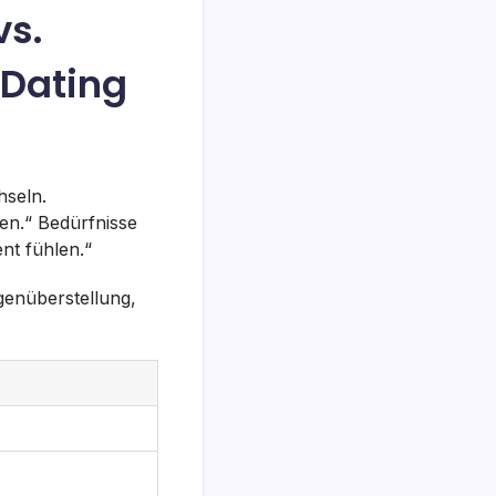
vs.
 Dating
hseln.
en.“ Bedürfnisse
nt fühlen.“
egenüberstellung,