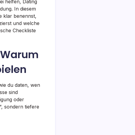
i helfen, Dating
dung. In diesem
e klar benennst,
ierst und welche
ische Checkliste
: Warum
pielen
wie du daten, wen
sse sind
tigung oder
, sondern tiefere