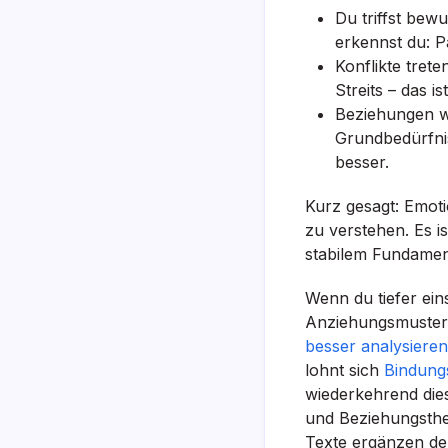
Du triffst bew
erkennst du: P
Konflikte tret
Streits – das 
Beziehungen we
Grundbedürfnis
besser.
Kurz gesagt: Emoti
zu verstehen. Es 
stabilem Fundamen
Wenn du tiefer ein
Anziehungsmuster 
besser analysieren
lohnt sich
Bindung
wiederkehrend die
und Beziehungsthem
Texte ergänzen den