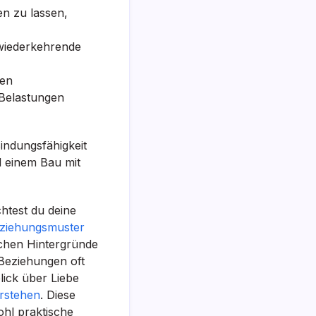
en zu lassen,
 wiederkehrende
len
 Belastungen
indungsfähigkeit
d einem Bau mit
chtest du deine
ziehungsmuster
ischen Hintergründe
 Beziehungen oft
ick über Liebe
erstehen
. Diese
ohl praktische