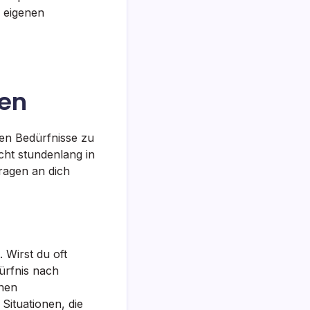
e eigenen
nen
len Bedürfnisse zu
cht stundenlang in
ragen an dich
 Wirst du oft
ürfnis nach
inen
ituationen, die