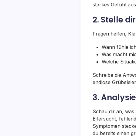
starkes Gefühl ausl
2. Stelle d
Fragen helfen, Kla
Wann fühle ich
Was macht mich
Welche Situati
Schreibe die Antwo
endlose Grübeleien
3. Analys
Schau dir an, was
Eifersucht, fehlen
Symptomen stecken
du bereits einen 