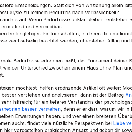
usstere Entscheidungen. Statt dich von Anziehung allein leit
asst er/sie zu meinem Bedürfnis nach Verlässlichkeit?
en anders auf. Wenn Bedürfnisse unklar bleiben, entstehen
ist ermüdend und vermeidbar.
rden langlebiger. Partnerschaften, in denen die emotiona
se wechselseitig beachtet werden, überstehen Alltag und
onale Bedürfnisse erkennen heißt, das Fundament deiner B
ist wie der Unterschied zwischen einem Haus ohne Plan un
t.
steigen möchtest, helfen ergänzende Artikel oft weiter: Mö
besser verstehen und analysieren, dann ist der Beitrag
An
sehr hilfreich; für ein tieferes Verständnis der psycholog
stheorien besser verstehen
, denn er erklärt, warum wir in
selben Erwartungen haben; und wer einen breiteren Überbl
en sucht, findet viele nützliche Perspektiven bei
Liebe v
 hier vorgestellten praktischen Ansatz und geben dir sow